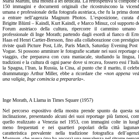
Maria Martini, una mostra a lei dedicata. La retrospettiva si compone 
150 immagini e documenti originali che ricostruiscono la vicen
umana e professionale della fotografa austriaca, che fu la prima don
a entrare nell’agenzia Magnum Photos. L’esposizione, curata 
Brigitte Blüml – Kaindl, Kurt Kaindl, e Marco Minuz, col supporto d
Forum austriaco della cultura, ripercorre il cammino umano
professionale di Inge Morath; partendo dagli esordi al fianco di Ern
Haas ed Henri Cartier-Bresson, fino alla collaborazione con prestigio
riviste quali Picture Post, Life, Paris Match, Saturday Evening Post
Vogue. Si possono ammirare le fotografie scattate nei suoi reportage 
viaggio, che preparava con cura maniacale, studiando la lingua, 
tradizioni e la cultura di ogni paese dove si recava, fossero essi l’Itali
la Spagna, l’Iran, la Russia, la Cina, al punto che il marito, il celeb
drammaturgo Arthur Miller, ebbe a ricordare che «
non appena ve
una valigia, Inge comincia a prepararla
».
Inge Morath, A Llama in Times Square (1957)
Nel percorso espositivo della mostra prende spunto da questa s
inclinazione, presentando alcuni dei suoi reportage più famosi, co
quello realizzato a Venezia nel 1953, con immagini colte in luog
meno frequentati e nei quartieri popolari della città lagunar
caratteristica prevalente nella tradizione fotografica dell’agenz
Magnum, che aveva (ma ha ancora) una prevalenza nel ritrarre perso