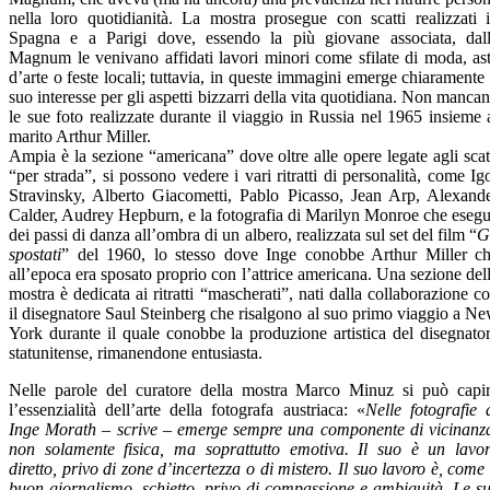
nella loro quotidianità. La mostra prosegue con scatti realizzati 
Spagna e a Parigi dove, essendo la più giovane associata, dal
Magnum le venivano affidati lavori minori come sfilate di moda, as
d’arte o feste locali; tuttavia, in queste immagini emerge chiaramente 
suo interesse per gli aspetti bizzarri della vita quotidiana. Non manca
le sue foto realizzate durante il viaggio in Russia nel 1965 insieme 
marito Arthur Miller.
Ampia è la sezione “americana” dove oltre alle opere legate agli scat
“per strada”, si possono vedere i vari ritratti di personalità, come Ig
Stravinsky, Alberto Giacometti, Pablo Picasso, Jean Arp, Alexand
Calder, Audrey Hepburn, e la fotografia di Marilyn Monroe che eseg
dei passi di danza all’ombra di un albero, realizzata sul set del film “
G
spostati
” del 1960, lo stesso dove Inge conobbe Arthur Miller c
all’epoca era sposato proprio con l’attrice americana. Una sezione del
mostra è dedicata ai ritratti “mascherati”, nati dalla collaborazione c
il disegnatore Saul Steinberg che risalgono al suo primo viaggio a N
York durante il quale conobbe la produzione artistica del disegnato
statunitense, rimanendone entusiasta.
Nelle parole del curatore della mostra Marco Minuz si può capi
l’essenzialità dell’arte della fotografa austriaca: «
Nelle fotografie 
Inge Morath – scrive – emerge sempre una componente di vicinanz
non solamente fisica, ma soprattutto emotiva. Il suo è un lavo
diretto, privo di zone d’incertezza o di mistero. Il suo lavoro è, come 
buon giornalismo, schietto, privo di compassione e ambiguità. Le s