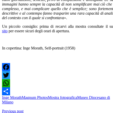
immagini hanno sempre la capacità di non semplificare mai ciò che
complesso, e mai complicare quello che è semplice; sono fortemen
descrittive e al contempo fanno trasparire una rara capacità di anali
del contesto con il quale si confrontava
».
Un piccolo consiglio: prima di recarvi alla mostra consultate il s
sito
per essere sicuri degli orari di apertura.
In copertina: Inge Morath, Self-portrait (1958)
Facebook
Twitter
WhatsApp
Inge Morath
Magnum Photos
Mostra fotografica
Museo Diocesano di
Share
Milano
Previous post