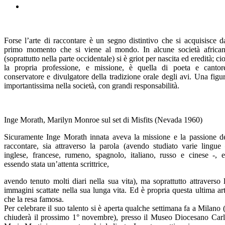
Forse l’arte di raccontare è un segno distintivo che si acquisisce d
primo momento che si viene al mondo. In alcune società africa
(soprattutto nella parte occidentale) si è griot per nascita ed eredità; ci
la propria professione, e missione, è quella di poeta e cantor
conservatore e divulgatore della tradizione orale degli avi. Una figu
importantissima nella società, con grandi responsabilità.
Inge Morath, Marilyn Monroe sul set di Misfits (Nevada 1960)
Sicuramente Inge Morath innata aveva la missione e la passione d
raccontare, sia attraverso la parola (avendo studiato varie lingue
inglese, francese, rumeno, spagnolo, italiano, russo e cinese -, 
essendo stata un’attenta scrittrice,
avendo tenuto molti diari nella sua vita), ma soprattutto attraverso 
immagini scattate nella sua lunga vita. Ed è propria questa ultima ar
che la resa famosa.
Per celebrare il suo talento si è aperta qualche settimana fa a Milano 
chiuderà il prossimo 1° novembre), presso il Museo Diocesano Car