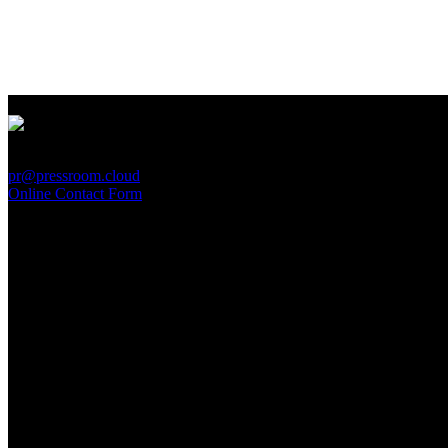
PressRoom
pr@pressroom.cloud
Online Contact Form
MAGAZINE
LA PRINCIPESSA E LA GUERRIERA. Ovvero, di chi
parliamo quando parliamo di Turandot?