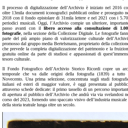
Il processo di digitalizzazione dell’Archivio è iniziato nel 2016 c
oltre 13mila documenti iconografici pubblicati online e proseguito n
2018 con il fondo epistolare di 31mila lettere e nel 2021 con i 5.7
periodici musicali. Oggi, l’Archivio compie un ulteriore, important
passo avanti con il
libero accesso alla consultazione di 1.0
fotografie
, nella sezione della Collezione Digitale. Le fotografie fan
parte del più ampio piano di valorizzazione culturale dell’Archiv
promosso dal gruppo media Bertelsmann, proprietario della collezion
che prevede la completa digitalizzazione del patrimonio e la fruizio
gratuita online da parte di studiosi e appassionati di quest’immen
tesoro culturale.
Il Fondo Fotografico dell’Archivio Storico Ricordi copre un ar
temporale che va dalle origini della fotografia (1839) a tutto 
Novecento. Una prima selezione, concentrata sugli studi fotografi
italiani ed esteri di maggior valore, è oggi presentata al pubbli
attraverso schede dedicate: il primo tassello di un percorso importan
di apertura al pubblico dell’Archivio che andrà via via svelandosi n
corso del 2023, fornendo uno spaccato visivo dell’industria musicale
della storia teatrale lunga oltre un secolo.