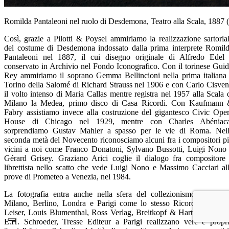
Romilda Pantaleoni nel ruolo di Desdemona, Teatro alla Scala, 1887 (
Così, grazie a Pilotti & Poysel ammiriamo la realizzazione sartoria
del costume di Desdemona indossato dalla prima interprete Romil
Pantaleoni nel 1887, il cui disegno originale di Alfredo Edel
conservato in Archivio nel Fondo Iconografico. Con il torinese Gui
Rey ammiriamo il soprano Gemma Bellincioni nella prima italiana
Torino della Salomé di Richard Strauss nel 1906 e con Carlo Cisven
il volto intenso di Maria Callas mentre registra nel 1957 alla Scala 
Milano la Medea, primo disco di Casa Ricordi. Con Kaufmann
Fabry assistiamo invece alla costruzione del gigantesco Civic Ope
House di Chicago nel 1929, mentre con Charles Abéniaca
sorprendiamo Gustav Mahler a spasso per le vie di Roma. Nel
seconda metà del Novecento riconosciamo alcuni fra i compositori p
vicini a noi come Franco Donatoni, Sylvano Bussotti, Luigi Nono
Gérard Grisey. Graziano Arici coglie il dialogo fra compositore
librettista nello scatto che vede Luigi Nono e Massimo Cacciari al
prove di Prometeo a Venezia, nel 1984.
La fotografia entra anche nella sfera del collezionismo, editori 
Milano, Berlino, Londra e Parigi come lo stesso Ricordi, Herma
Leiser, Louis Blumenthal, Ross Verlag, Breitkopf & Hartel a Londr
E.H. Schroeder, Tresse Editeur a Parigi realizzano vere e propr