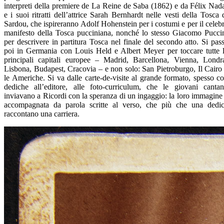
interpreti della premiere de La Reine de Saba (1862) e da Félix Nad
e i suoi ritratti dell’attrice Sarah Bernhardt nelle vesti della Tosca 
Sardou, che ispireranno Adolf Hohenstein per i costumi e per il celeb
manifesto della Tosca pucciniana, nonché lo stesso Giacomo Pucci
per descrivere in partitura Tosca nel finale del secondo atto. Si pas
poi in Germania con Louis Held e Albert Meyer per toccare tutte 
principali capitali europee – Madrid, Barcellona, Vienna, Londr
Lisbona, Budapest, Cracovia – e non solo: San Pietroburgo, Il Cairo
le Americhe. Si va dalle carte-de-visite al grande formato, spesso c
dediche all’editore, alle foto-curriculum, che le giovani cantan
inviavano a Ricordi con la speranza di un ingaggio: la loro immagine
accompagnata da parola scritte al verso, che più che una dedi
raccontano una carriera.