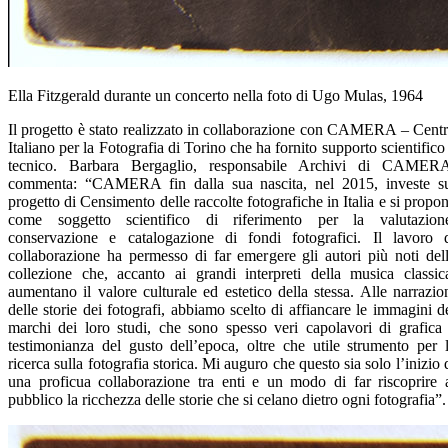
Ella Fitzgerald durante un concerto nella foto di Ugo Mulas, 1964
Il progetto è stato realizzato in collaborazione con CAMERA – Cent
Italiano per la Fotografia di Torino che ha fornito supporto scientifico
tecnico. Barbara Bergaglio, responsabile Archivi di CAMER
commenta: “CAMERA fin dalla sua nascita, nel 2015, investe s
progetto di Censimento delle raccolte fotografiche in Italia e si propo
come soggetto scientifico di riferimento per la valutazion
conservazione e catalogazione di fondi fotografici. Il lavoro 
collaborazione ha permesso di far emergere gli autori più noti del
collezione che, accanto ai grandi interpreti della musica classic
aumentano il valore culturale ed estetico della stessa. Alle narrazio
delle storie dei fotografi, abbiamo scelto di affiancare le immagini d
marchi dei loro studi, che sono spesso veri capolavori di grafica
testimonianza del gusto dell’epoca, oltre che utile strumento per 
ricerca sulla fotografia storica. Mi auguro che questo sia solo l’inizio 
una proficua collaborazione tra enti e un modo di far riscoprire 
pubblico la ricchezza delle storie che si celano dietro ogni fotografia”.