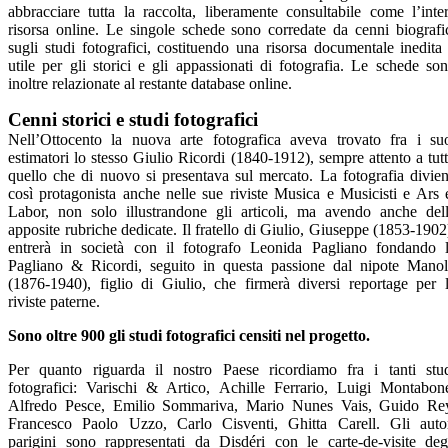
abbracciare tutta la raccolta, liberamente consultabile come l’inte
risorsa online. Le singole schede sono corredate da cenni biografi
sugli studi fotografici, costituendo una risorsa documentale inedita
utile per gli storici e gli appassionati di fotografia. Le schede so
inoltre relazionate al restante database online.
Cenni storici e studi fotografici
Nell’Ottocento la nuova arte fotografica aveva trovato fra i su
estimatori lo stesso Giulio Ricordi (1840-1912), sempre attento a tut
quello che di nuovo si presentava sul mercato. La fotografia divie
così protagonista anche nelle sue riviste Musica e Musicisti e Ars 
Labor, non solo illustrandone gli articoli, ma avendo anche del
apposite rubriche dedicate. Il fratello di Giulio, Giuseppe (1853-1902
entrerà in società con il fotografo Leonida Pagliano fondando 
Pagliano & Ricordi, seguito in questa passione dal nipote Mano
(1876-1940), figlio di Giulio, che firmerà diversi reportage per 
riviste paterne.
Sono oltre 900 gli studi fotografici censiti nel progetto.
Per quanto riguarda il nostro Paese ricordiamo fra i tanti stu
fotografici: Varischi & Artico, Achille Ferrario, Luigi Montabon
Alfredo Pesce, Emilio Sommariva, Mario Nunes Vais, Guido Re
Francesco Paolo Uzzo, Carlo Cisventi, Ghitta Carell. Gli auto
parigini sono rappresentati da Disdéri con le carte-de-visite deg