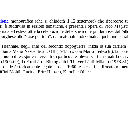
zione
monografica (che si chiuderà il 12 settembre) che ripercorre tut
è suddivisa in sezioni tematiche, e presenta l’opera di Vico Magistretti
ornata ed estesa oltre la celebrazione delle sue icone più famose: dall’al
orghese alle “case per tutti”, dai materiali tradizionali a quelli industria
riennale, negli anni del secondo dopoguerra, inizia la sua carriera 
esa di Santa Maria Nascente al QT8 (1947-55, con Mario Tedeschi), la To
modo di eseguire interventi di particolare rilevanza, tra i quali la C
 (1966-69), la Facoltà di Biologia dell’Università di Milano (1978-8
alla quale è storicamente legato sin dal 1960, e per cui ha firmato num
ini Mobili Cucine, Fritz Hansen, Kartell e Oluce.