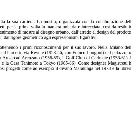
ta la sua carriera. La mostra, organizzata con la collaborazione del
 per la prima volta in maniera unitaria e intrecciata, così da restitui
lestimento di mostre al disegno urbano, dall’arredo al design del prodott
li, dal rigore geometrico agli espressionismi figurativi.
ottenendo i primi riconoscimenti per il suo lavoro. Nella Milano del
rre al Parco in via Revere (1953-56, con Franco Longoni) e il palazzo p
asa Arosio ad Arenzano (1956-59), il Golf Club di Carimate (1958-61), 
1) e la Casa Tanimoto a Tokyo (1985-86). Come designer Magistretti 
erosi progetti come ad esempio il divano Maralunga nel 1973 e la librer