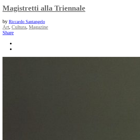
Magistretti alla Triennale
by
Riccardo Santangelo
Art
,
Cultura
,
Magazine
Share