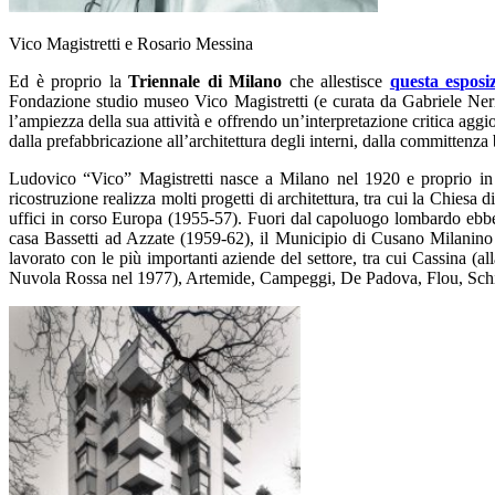
Vico Magistretti e Rosario Messina
Ed è proprio la
Triennale di Milano
che allestisce
questa esposi
Fondazione studio museo Vico Magistretti (e curata da Gabriele Neri), 
l’ampiezza della sua attività e offrendo un’interpretazione critica aggi
dalla prefabbricazione all’architettura degli interni, dalla committenza b
Ludovico “Vico” Magistretti nasce a Milano nel 1920 e proprio in T
ricostruzione realizza molti progetti di architettura, tra cui la Chi
uffici in corso Europa (1955-57). Fuori dal capoluogo lombardo ebbe 
casa Bassetti ad Azzate (1959-62), il Municipio di Cusano Milanino
lavorato con le più importanti aziende del settore, tra cui Cassina (
Nuvola Rossa nel 1977), Artemide, Campeggi, De Padova, Flou, Schiff