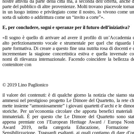
nostre attività da parte della città ma, a seconda dell’offerta, anche 
parte del pubblico di altre provenienze. Molti trovano piacevole torna
in un luogo intimo e privilegiato come il nostro, lo vivono come u
sorta di salotto o addirittura come un “invito a corte”».
E, per concludere, sogni e speranze per il futuro dell’iniziativa?
«Il sogno è quello di arrivare ad avere il profilo di un’Accademia 
alto perfezionamento vocale e strumentale per quel che riguarda 
parte formativa. Di creare a questo fine una nutrita rosa di docenti e 
incrementare la stagione concertistica estiva e quella invernale c
nomi di rilevanza internazionale. Facendo coincidere la bellezza d
contenitore con
© 2019 Lino Paglionico
il valore dei contenuti: è di qualche giorno la notizia che siamo sta
ammessi nel prestigioso progetto Le Dimore del Quartetto, la rete c
mette insieme “armoniosamente” i giovani quartetti d’archi e le dimo
storiche. Per un’economia circolare che apporta benefici materiali
immateriali. È per questo che Le Dimore del Quartetto sono sta
appena premiate con l’European Heritage Award / Europa Nost
Award 2019, nella categoria Educazione, Formazione 
Sensibilizzazione. Traguardi esaltanti, ai quali contiamo di dare d’o