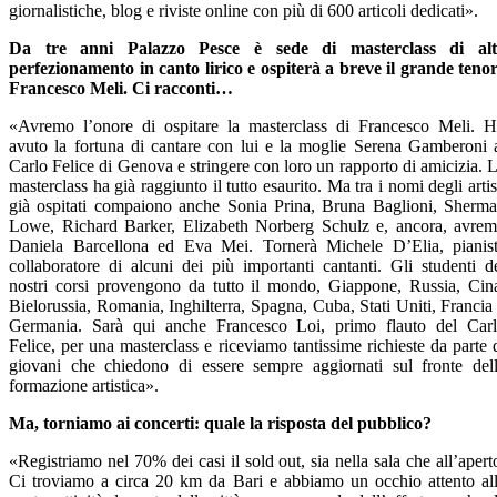
giornalistiche, blog e riviste online con più di 600 articoli dedicati».
Da tre anni Palazzo Pesce è sede di masterclass di alt
perfezionamento in canto lirico e ospiterà a breve il grande teno
Francesco Meli. Ci racconti…
«Avremo l’onore di ospitare la masterclass di Francesco Meli. 
avuto la fortuna di cantare con lui e la moglie Serena Gamberoni 
Carlo Felice di Genova e stringere con loro un rapporto di amicizia. 
masterclass ha già raggiunto il tutto esaurito. Ma tra i nomi degli artis
già ospitati compaiono anche Sonia Prina, Bruna Baglioni, Sherm
Lowe, Richard Barker, Elizabeth Norberg Schulz e, ancora, avre
Daniela Barcellona ed Eva Mei. Tornerà Michele D’Elia, pianis
collaboratore di alcuni dei più importanti cantanti. Gli studenti d
nostri corsi provengono da tutto il mondo, Giappone, Russia, Cin
Bielorussia, Romania, Inghilterra, Spagna, Cuba, Stati Uniti, Francia
Germania. Sarà qui anche Francesco Loi, primo flauto del Car
Felice, per una masterclass e riceviamo tantissime richieste da parte 
giovani che chiedono di essere sempre aggiornati sul fronte del
formazione artistica».
Ma, torniamo ai concerti: quale la risposta del pubblico?
«Registriamo nel 70% dei casi il sold out, sia nella sala che all’apert
Ci troviamo a circa 20 km da Bari e abbiamo un occhio attento al