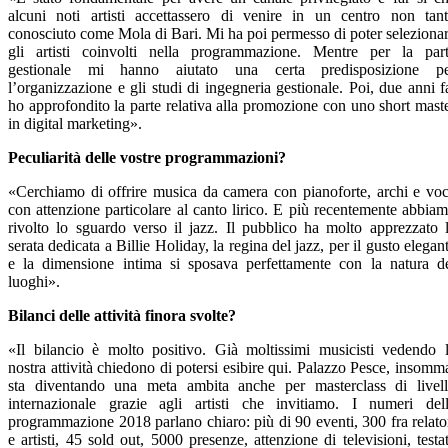
alcuni noti artisti accettassero di venire in un centro non tan
conosciuto come Mola di Bari. Mi ha poi permesso di poter seleziona
gli artisti coinvolti nella programmazione. Mentre per la par
gestionale mi hanno aiutato una certa predisposizione p
l’organizzazione e gli studi di ingegneria gestionale. Poi, due anni f
ho approfondito la parte relativa alla promozione con uno short mast
in digital marketing».
Peculiarità delle vostre programmazioni?
«Cerchiamo di offrire musica da camera con pianoforte, archi e vo
con attenzione particolare al canto lirico. E più recentemente abbia
rivolto lo sguardo verso il jazz. Il pubblico ha molto apprezzato 
serata dedicata a Billie Holiday, la regina del jazz, per il gusto elegan
e la dimensione intima si sposava perfettamente con la natura d
luoghi».
Bilanci delle attività finora svolte?
«Il bilancio è molto positivo. Già moltissimi musicisti vedendo 
nostra attività chiedono di potersi esibire qui. Palazzo Pesce, insomm
sta diventando una meta ambita anche per masterclass di livel
internazionale grazie agli artisti che invitiamo. I numeri del
programmazione 2018 parlano chiaro: più di 90 eventi, 300 fra relato
e artisti, 45 sold out, 5000 presenze, attenzione di televisioni, testa