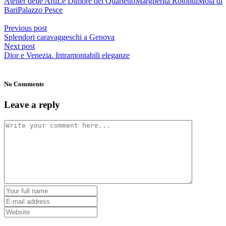
Atelier delle Arti
Le Dimore del Quartetto
Margherita Rotondi
Mola di
Share
Bari
Palazzo Pesce
Previous post
Splendori caravaggeschi a Genova
Next post
Dior e Venezia. Intramontabili eleganze
No Comments
Leave a reply