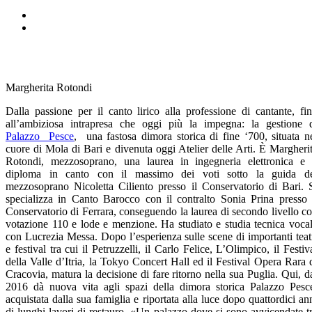
Margherita Rotondi
Dalla passione per il canto lirico alla professione di cantante, fi
all’ambiziosa intrapresa che oggi più la impegna: la gestione 
Palazzo Pesce
, una fastosa dimora storica di fine ‘700, situata n
cuore di Mola di Bari e divenuta oggi Atelier delle Arti. È Margheri
Rotondi, mezzosoprano, una laurea in ingegneria elettronica e 
diploma in canto con il massimo dei voti sotto la guida d
mezzosoprano Nicoletta Ciliento presso il Conservatorio di Bari. 
specializza in Canto Barocco con il contralto Sonia Prina presso 
Conservatorio di Ferrara, conseguendo la laurea di secondo livello c
votazione 110 e lode e menzione. Ha studiato e studia tecnica voca
con Lucrezia Messa. Dopo l’esperienza sulle scene di importanti teat
e festival tra cui il Petruzzelli, il Carlo Felice, L’Olimpico, il Festiv
della Valle d’Itria, la Tokyo Concert Hall ed il Festival Opera Rara 
Cracovia, matura la decisione di fare ritorno nella sua Puglia. Qui, d
2016 dà nuova vita agli spazi della dimora storica Palazzo Pesc
acquistata dalla sua famiglia e riportata alla luce dopo quattordici an
di lunghi lavori di restauro. «Un palazzo dove si sono avvicendate t