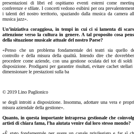
presentazioni di libri ed ospitiamo eventi esterni come meetin
conferenze e sfilate. I concerti vedono esibirsi per ora prevalentemen
i talenti del nostro territorio, spaziando dalla musica da camera al
musica jazz».
Un’iniziativa coraggiosa, in tempi in cui ci si lamenta di scar
attenzione verso la cultura in genere. A tal proposito cosa pen
della situazione musicale attuale del nostro Paese?
«Penso che un problema fondamentale dei teatri sia quello d
controllo e della misura della qualità. Intendo dire che dovrebbe
procedere come aziende, con una gestione oculata del tot di soldi
disposizione. Prodigarsi per garantire risultati, evitare cachet stellari
dimensionare le prestazioni sulla ba
© 2019 Lino Paglionico
se degli introiti a disposizione. Insomma, adottare una vera e propr
misura aziendale della gestione».
Quanto, in questa importante intrapresa gestionale che coinvol
artisti di chiara fama, l’ha aiutata venire dal loro stesso mondo?
«È stato fondamentale per avere un canale privilegiato e far sì c