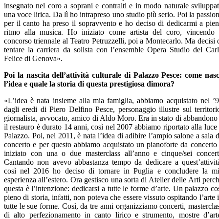
insegnato nel coro a soprani e contralti e in modo naturale sviluppa
una voce lirica. Da lì ho intrapreso uno studio più serio. Poi la passio
per il canto ha preso il sopravvento e ho deciso di dedicarmi a pie
ritmo alla musica. Ho iniziato come artista del coro, vincendo 
concorso triennale al Teatro Petruzzelli, poi a Montecarlo. Ma decisi 
tentare la carriera da solista con l’ensemble Opera Studio del Car
Felice di Genova».
Poi la nascita dell’attività culturale di Palazzo Pesce: come nas
l’idea e quale la storia di questa prestigiosa dimora?
«L’idea è nata insieme alla mia famiglia, abbiamo acquistato nel ’
dagli eredi di Piero Delfino Pesce, personaggio illustre sul territori
giornalista, avvocato, amico di Aldo Moro. Era in stato di abbandono
il restauro è durato 14 anni, così nel 2007 abbiamo riportato alla luce 
Palazzo. Poi, nel 2011, è nata l’idea di adibire l’ampio salone a sala 
concerto e per questo abbiamo acquistato un pianoforte da concerto
iniziato con una o due masterclass all’anno e cinque/sei concert
Cantando non avevo abbastanza tempo da dedicare a quest’attivit
così nel 2016 ho deciso di tornare in Puglia e concludere la m
esperienza all’estero. Ora gestisco una sorta di Atelier delle Arti perc
questa è l’intenzione: dedicarsi a tutte le forme d’arte. Un palazzo co
pieno di storia, infatti, non poteva che essere vissuto ospitando l’arte 
tutte le sue forme. Così, da tre anni organizziamo concerti, mastercla
di alto perfezionamento in canto lirico e strumento, mostre d’art