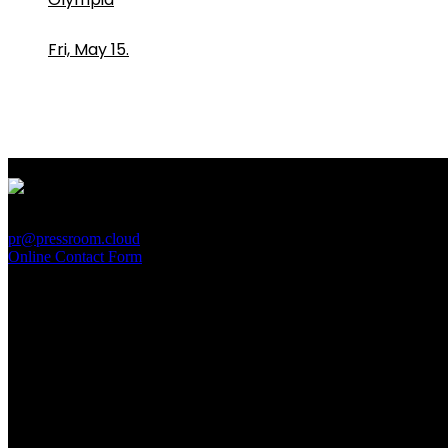
Fri, May 15.
PressRoom
pr@pressroom.cloud
Online Contact Form
MAGAZINE
LA PRINCIPESSA E LA GUERRIERA. Ovvero, di chi