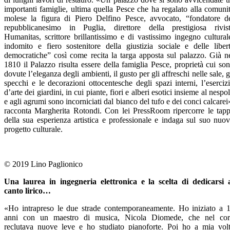
importanti famiglie, ultima quella Pesce che ha regalato alla comuni
molese la figura di Piero Delfino Pesce, avvocato, “fondatore d
repubblicanesimo in Puglia, direttore della prestigiosa rivis
Humanitas, scrittore brillantissimo e di vastissimo ingegno cultural
indomito e fiero sostenitore della giustizia sociale e delle liber
democratiche” così come recita la targa apposta sul palazzo. Già n
1810 il Palazzo risulta essere della famiglia Pesce, proprietà cui so
dovute l’eleganza degli ambienti, il gusto per gli affreschi nelle sale, g
specchi e le decorazioni ottocentesche degli spazi interni, l’eserciz
d’arte dei giardini, in cui piante, fiori e alberi esotici insieme al nespo
e agli agrumi sono incorniciati dal bianco del tufo e dei conci calcarei
racconta Margherita Rotondi. Con lei PressRoom ripercorre le tap
della sua esperienza artistica e professionale e indaga sul suo nuo
progetto culturale.
© 2019 Lino Paglionico
Una laurea in ingegneria elettronica e la scelta di dedicarsi 
canto lirico…
«Ho intrapreso le due strade contemporaneamente. Ho iniziato a 
anni con un maestro di musica, Nicola Diomede, che nel co
reclutava nuove leve e ho studiato pianoforte. Poi ho a mia vol