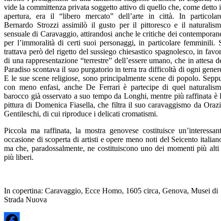
vide la committenza privata soggetto attivo di quello che, come detto 
apertura, era il “libero mercato” dell’arte in città. In particolar
Bernardo Strozzi assimilò il gusto per il pittoresco e il naturalis
sensuale di Caravaggio, attirandosi anche le critiche dei contemporan
per l’immoralità di certi suoi personaggi, in particolare femminili. 
trattava però del rigetto del sussiego chiesastico spagnolesco, in favo
di una rappresentazione “terrestre” dell’essere umano, che in attesa d
Paradiso scontava il suo purgatorio in terra tra difficoltà di ogni gener
E le sue scene religiose, sono principalmente scene di popolo. Sepp
con meno enfasi, anche De Ferrari è partecipe di quel naturalis
barocco già osservato a suo tempo da Longhi, mentre più raffinata è 
pittura di Domenica Fiasella, che filtra il suo caravaggismo da Oraz
Gentileschi, di cui riproduce i delicati cromatismi.
Piccola ma raffinata, la mostra genovese costituisce un’interessan
occasione di scoperta di artisti e opere meno noti del Seicento italian
ma che, paradossalmente, ne costituiscono uno dei momenti più alti
più liberi.
In copertina: Caravaggio, Ecce Homo, 1605 circa, Genova, Musei di
Strada Nuova