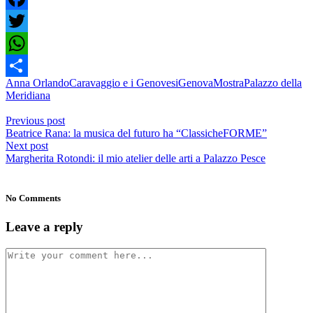
Facebook
Twitter
WhatsApp
Anna Orlando
Caravaggio e i Genovesi
Genova
Mostra
Palazzo della
Share
Meridiana
Previous post
Beatrice Rana: la musica del futuro ha “ClassicheFORME”
Next post
Margherita Rotondi: il mio atelier delle arti a Palazzo Pesce
No Comments
Leave a reply