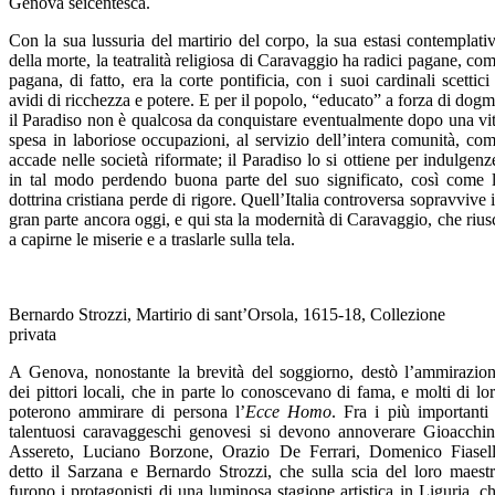
Genova seicentesca.
Con la sua lussuria del martirio del corpo, la sua estasi contemplati
della morte, la teatralità religiosa di Caravaggio ha radici pagane, co
pagana, di fatto, era la corte pontificia, con i suoi cardinali scettici
avidi di ricchezza e potere. E per il popolo, “educato” a forza di dogm
il Paradiso non è qualcosa da conquistare eventualmente dopo una vi
spesa in laboriose occupazioni, al servizio dell’intera comunità, co
accade nelle società riformate; il Paradiso lo si ottiene per indulgenz
in tal modo perdendo buona parte del suo significato, così come 
dottrina cristiana perde di rigore. Quell’Italia controversa sopravvive 
gran parte ancora oggi, e qui sta la modernità di Caravaggio, che rius
a capirne le miserie e a traslarle sulla tela.
Bernardo Strozzi, Martirio di sant’Orsola, 1615-18, Collezione
privata
A Genova, nonostante la brevità del soggiorno, destò l’ammirazio
dei pittori locali, che in parte lo conoscevano di fama, e molti di lo
poterono ammirare di persona l’
Ecce Homo
. Fra i più importanti
talentuosi caravaggeschi genovesi si devono annoverare Gioacchi
Assereto, Luciano Borzone, Orazio De Ferrari, Domenico Fiasel
detto il Sarzana e Bernardo Strozzi, che sulla scia del loro maest
furono i protagonisti di una luminosa stagione artistica in Liguria, c