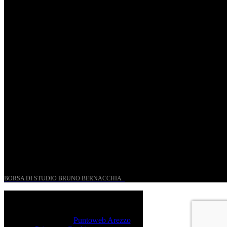
St. Matthew Passion according to Onofri
Sun, April 6.
Romantic Florence goes on tour!
Thu, January 29.
UN PROGETTO PER I GIOVANI STORICI
BORSA DI STUDIO BRUNO BERNACCHIA
@ 2026 PressRoom – All Rights Reserved.
Sito realizzato da
Puntoweb Arezzo