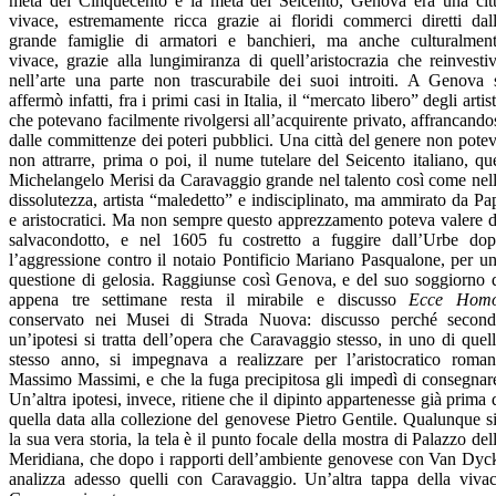
metà del Cinquecento e la metà del Seicento, Genova era una cit
vivace, estremamente ricca grazie ai floridi commerci diretti dal
grande famiglie di armatori e banchieri, ma anche culturalmen
vivace, grazie alla lungimiranza di quell’aristocrazia che reinvesti
nell’arte una parte non trascurabile dei suoi introiti. A Genova 
affermò infatti, fra i primi casi in Italia, il “mercato libero” degli artist
che potevano facilmente rivolgersi all’acquirente privato, affrancando
dalle committenze dei poteri pubblici. Una città del genere non pote
non attrarre, prima o poi, il nume tutelare del Seicento italiano, qu
Michelangelo Merisi da Caravaggio grande nel talento così come nel
dissolutezza, artista “maledetto” e indisciplinato, ma ammirato da Pa
e aristocratici. Ma non sempre questo apprezzamento poteva valere 
salvacondotto, e nel 1605 fu costretto a fuggire dall’Urbe do
l’aggressione contro il notaio Pontificio Mariano Pasqualone, per u
questione di gelosia. Raggiunse così Genova, e del suo soggiorno 
appena tre settimane resta il mirabile e discusso
Ecce Hom
conservato nei Musei di Strada Nuova: discusso perché secon
un’ipotesi si tratta dell’opera che Caravaggio stesso, in uno di quel
stesso anno, si impegnava a realizzare per l’aristocratico roma
Massimo Massimi, e che la fuga precipitosa gli impedì di consegnar
Un’altra ipotesi, invece, ritiene che il dipinto appartenesse già prima 
quella data alla collezione del genovese Pietro Gentile. Qualunque s
la sua vera storia, la tela è il punto focale della mostra di Palazzo del
Meridiana, che dopo i rapporti dell’ambiente genovese con Van Dyc
analizza adesso quelli con Caravaggio. Un’altra tappa della viva