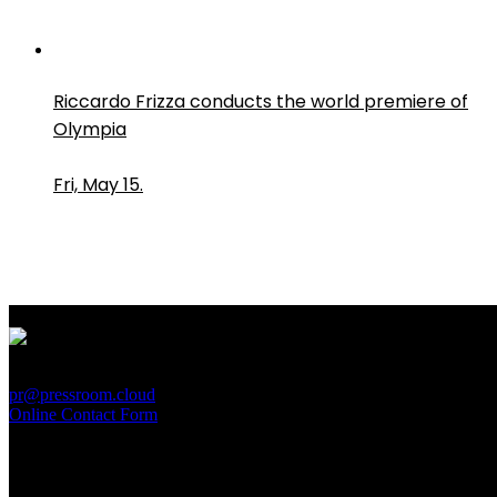
Riccardo Frizza conducts the world premiere of
Olympia
Fri, May 15.
PressRoom
pr@pressroom.cloud
Online Contact Form
MAGAZINE