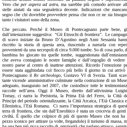
Vero che
per aspera ad astra
, ma sarebbe più comodo arrivare al
stelle aiutati da una segnaletica decente. Indicazioni che mancan
segno che chi dovrebbe provvedere pensa che non ce ne sia bisogn
tanto i visitatori sono della zona.
Che peccato.
Perché il Museo di Pontecagnano parte bene, g
dall’intestazione suggestiva: “Gli Etruschi di frontiera”. Le campag
di scavo iniziate da Bruno D’Agostino negli Anni Sessanta han
riscritto la storia di questa area, riuscendo a narrarla con reper
provenienti da una necropoli di circa 9.000 tombe. So di cosa parlo, 
bambina ho giocato tra quelle tombe, suggestionata dall’entusias
che aveva contagiato le nostre famiglie e dall’orgoglio di vedere 
nostro paese al centro di inattese attenzioni. Ricordo l’emozione p
essere stata agghindata col fiocco più bello il giorno in cui arrivò
Pontecagnano il
Re archeologo
, Gustavo VI di Svezia. Tanti scav
tante vicende amministrative culminate nella costruzione di un Mus
adeguato, inaugurato nel 2007, che custodisce tutte le testimonian
raccolte nell’area. Oggi il Museo, diretto dall’attivissima Luigi
Tomay, ci narra la Preistoria, la Prima Età del Ferro, la Città d
Principi del periodo orientalizzante, la Città Arcaica, l’Età Classica 
Ellenistica, l’Età Romana. Ci narra l’importanza strategica di ques
terra di frontiera, che sin dall’Eneolitico è stata un crocevia di genti
civiltà. È quello che colpisce di più di questo Museo che non ha 
pezzo iconico per attirare (a volte, fregandolo) il turismo di massa, 
ha una ben più ricca raccolta di preziosità che parlano etrusco, sannit