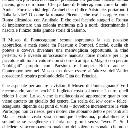
piceno, greco e romano. Che parlano di Pontecagnano come la miti
Amina. Forse la città degli Aminei che, ci dice Aristotele, portarono 
Italia la vite? O come la romana Picentia, che osò insorgere cont
Roma alleandosi con Annibale. E che così facendo suggerì ai Roma
di implementare una colonia marittima più a nord, determinando 
nascita e l’inizio della grande storia di Salerno.
Il Museo di Pontecagnano sconta soprattutto la sua posizio
geografica, a metà strada tra Paestum e Pompei. Sicché, quella c
poteva e doveva diventare una meravigliosa opportunità, la tria
perfetta, si è rivelata un’occasione mancata, forse mortale per il p
piccolo e ultimo arrivato se non si correrà ai ripari. Magari con percor
“obbligati” proprio con Paestum e Pompei. Bello anche i
Contemporaneo nel Museo ma deve essere all’altezza dell’Antic
possedere il respiro profondo della Città dei Principi.
Che aspettate per andare a visitare il Museo di Pontecagnano? Ve 
raccomando, anche perché il biglietto costa solamente 2 euro, quel
ridotto 1 euro. Lo so, viene la malinconia ad apprendere quanto po
viene quotato un gioiello del genere. La scelta del
low cost
– felice
sciagurata, dipende dai punti di vista – dovrebbe incrementare le visit
Purtroppo non ci riesce, per i motivi che abbiamo detto e per tanti altr
Ma la vostra visita sarà comunque bellissima, probabilmente 
solitudine se sceglierete di farla nei giorni senza “eventi”. Se 
chiedete, vi accompagnerà qualcuno del solerte personale, che non 