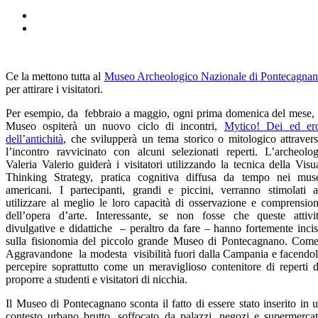
Ce la mettono tutta al
Museo Archeologico Nazionale di Pontecagna
per attirare i visitatori.
Per esempio, da febbraio a maggio, ogni prima domenica del mese, 
Museo ospiterà un nuovo ciclo di incontri,
Mytico! Dei ed er
dell’antichità
, che svilupperà un tema storico o mitologico attraver
l’incontro ravvicinato con alcuni selezionati reperti. L’archeolo
Valeria Valerio guiderà i visitatori utilizzando la tecnica della Visu
Thinking Strategy, pratica cognitiva diffusa da tempo nei mus
americani.
I partecipanti, grandi e piccini, verranno stimolati 
utilizzare al meglio le loro capacità di osservazione e comprensio
dell’opera d’arte. Interessante, se non fosse che queste attivi
divulgative e didattiche – peraltro da fare – hanno fortemente inci
sulla fisionomia del piccolo grande Museo di Pontecagnano. Com
Aggravandone la modesta visibilità fuori dalla Campania e facendo
percepire soprattutto come un meraviglioso contenitore di reperti 
proporre a studenti e visitatori di nicchia.
Il Museo di Pontecagnano sconta il fatto di essere stato inserito in 
contesto urbano brutto, soffocato da palazzi, negozi e supermercat