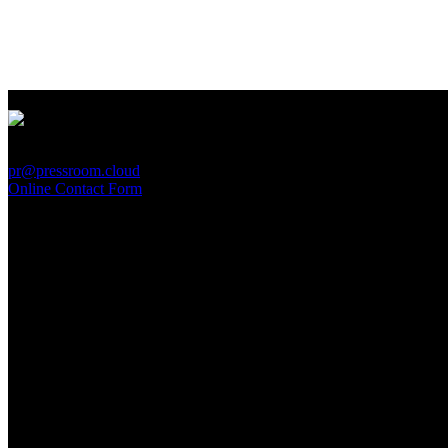
PressRoom
pr@pressroom.cloud
Online Contact Form
MAGAZINE
LA PRINCIPESSA E LA GUERRIERA. Ovvero, di chi
parliamo quando parliamo di Turandot?