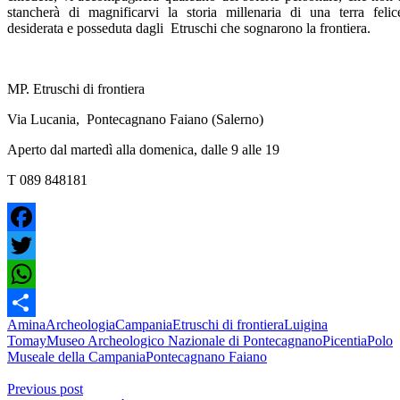
stancherà di magnificarvi la storia millenaria di una terra felic
desiderata e posseduta dagli Etruschi che sognarono la frontiera.
MP. Etruschi di frontiera
Via Lucania, Pontecagnano Faiano (Salerno)
Aperto dal martedì alla domenica, dalle 9 alle 19
T 089 848181
Facebook
Twitter
WhatsApp
Amina
Archeologia
Campania
Etruschi di frontiera
Luigina
Share
Tomay
Museo Archeologico Nazionale di Pontecagnano
Picentia
Polo
Museale della Campania
Pontecagnano Faiano
Previous post