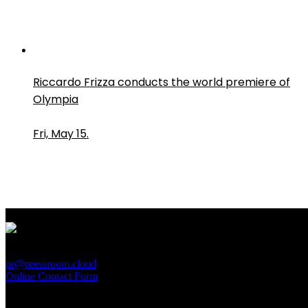
Riccardo Frizza conducts the world premiere of
Olympia
Fri, May 15.
PressRoom
pr@pressroom.cloud
Online Contact Form
MAGAZINE