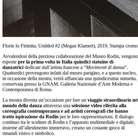
Florin Io Firimita, Untitled #2 (Megan Klamert), 2019. Stampa crom
Avvalendosi della preziosa collaborazione del Museo Rodin, vengon
esposte
per la prima volta in Italia quindici statuine di
danzatrici
dedicate dall’artista francese a “
Movimenti di danza
“.
Quattordici provengono infatti dal museo parigino, e a questo nucleo,
in occasione della mostra, verrà affiancata una quindicesima statuetta,
conservata presso la GNAM, Galleria Nazionale d’Arte Moderna e
Contemporanea di Roma.
La mostra diventa un’occasione per fare un
viaggio straordinario ne
mondo della danza
attraverso una
selezione video riferita alla
coreografia contemporanea e ad artisti coreografi che hanno
tratto ispirazione da Rodin
per le loro rappresentazioni. Il dialogo
continuo tra le sculture di Rodin e l’apparato multimediale e digitale,
insieme all’allestimento immersivo, creano un costante gioco di
rimandi visivo e simbolico.