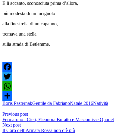
E li accanto, sconosciuta prima d’allora,
più modesta di un lucignolo
alla finestrella di un capanno,
tremava una stella
sulla strada di Betlemme.
Facebook
Twitter
WhatsApp
Boris Pasternak
Gentile da Fabriano
Natale 2016
Natività
Share
Previous post
Fermarono i Cieli, Eleonora Buratto e Mascoulisse Quartet
Next post
Il Coro dell’Armata Rossa non c’è più