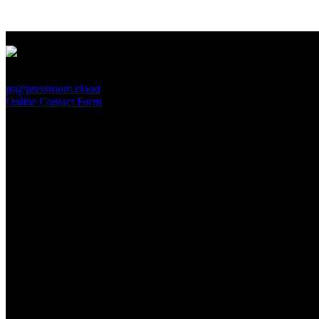
PressRoom
pr@pressroom.cloud
Online Contact Form
MAGAZINE
LA PRINCIPESSA E LA GUERRIERA. Ovvero, di chi
parliamo quando parliamo di Turandot?
Sun, June 28.