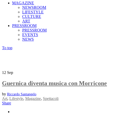
MAGAZINE
NEWSROOM
LIFESTYLE
CULTURE
ART
PRESSROOM
PRESSROOM
EVENTS
NEWS
To top
12
Sep
Guernica diventa musica con Morricone
by
Riccardo Santangelo
Art
,
Lifestyle
,
Magazine
,
Spettacoli
Share