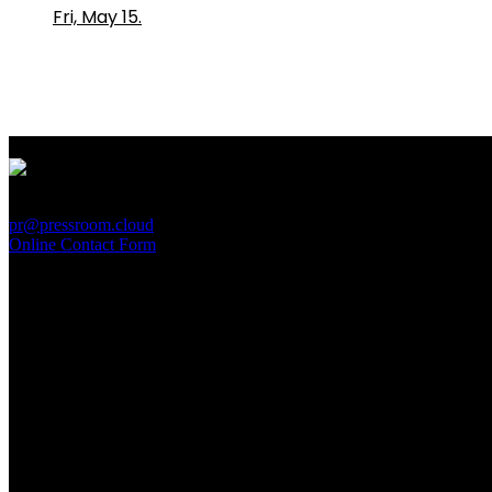
Fri, May 15.
PressRoom
pr@pressroom.cloud
Online Contact Form
MAGAZINE
LA PRINCIPESSA E LA GUERRIERA. Ovvero, di chi
parliamo quando parliamo di Turandot?