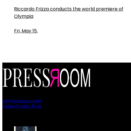
Riccardo Frizza conducts the world premiere of
Olympia
Fri, May 15.
PressRoom
pr@pressroom.cloud
Online Contact Form
MAGAZINE