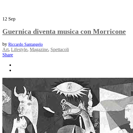
12
Sep
Guernica diventa musica con Morricone
by
Riccardo Santangelo
Art
,
Lifestyle
,
Magazine
,
Spettacoli
Share