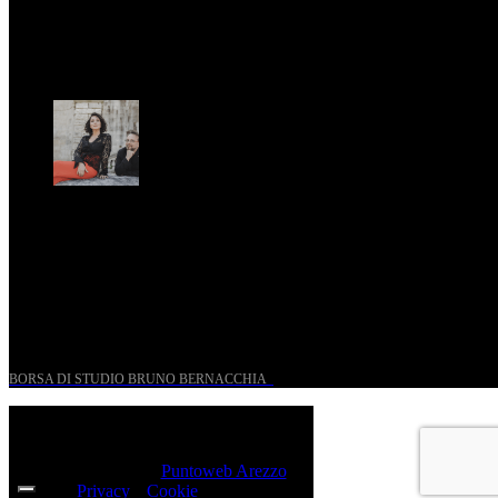
St. Matthew Passion according to Onofri
Sun, April 6.
Romantic Florence goes on tour!
Thu, January 29.
UN PROGETTO PER I GIOVANI STORICI
BORSA DI STUDIO BRUNO BERNACCHIA
@ 2026 PressRoom – All Rights Reserved.
Sito realizzato da
Puntoweb Arezzo
Privacy
e
Cookie
Policy