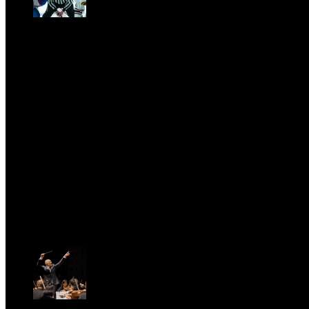
CLASSIC RIVALRY. Nemmeno il fenomeno Heated
Rivalry sfugge al fascino senza
tempo della musica classica
Sat, February 28.
PRESSROOM
test
Fri, April 11.