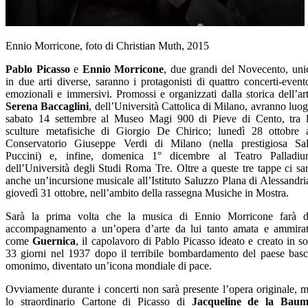
Ennio Morricone, foto di Christian Muth, 2015
Pablo Picasso
e
Ennio Morricone
, due grandi del Novecento, uni
in due arti diverse, saranno i protagonisti di quattro concerti-event
emozionali e immersivi. Promossi e organizzati dalla storica dell’ar
Serena Baccaglini
, dell’Università Cattolica di Milano, avranno luo
sabato 14 settembre al Museo Magi 900 di Pieve di Cento, tra 
sculture metafisiche di Giorgio De Chirico; lunedì 28 ottobre 
Conservatorio Giuseppe Verdi di Milano (nella prestigiosa Sa
Puccini) e, infine, domenica 1° dicembre al Teatro Palladi
dell’Università degli Studi Roma Tre. Oltre a queste tre tappe ci sa
anche un’incursione musicale all’Istituto Saluzzo Plana di Alessandri
giovedì 31 ottobre, nell’ambito della rassegna Musiche in Mostra.
Sarà la prima volta che la musica di Ennio Morricone farà 
accompagnamento a un’opera d’arte da lui tanto amata e ammira
come
Guernica
, il capolavoro di Pablo Picasso ideato e creato in so
33 giorni nel 1937 dopo il terribile bombardamento del paese bas
omonimo, diventato un’icona mondiale di pace.
Ovviamente durante i concerti non sarà presente l’opera originale, 
lo straordinario Cartone di Picasso di
Jacqueline de la Baum