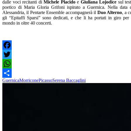
dalle voci recitanti di
Michele Placido
e
Giuliana Lojodice
sul tes
poetico di Maria Gloria Grifoni ispirato a Guernica. Nella data 
Alessandria, il Pentarte Ensemble accompagnerà il
Duo Alterno
, a c
gli “Epitaffi Sparsi” sono dedicati, e che li ha portati in giro per 
mondo in oltre 40 concerti.
Facebook
Twitter
WhatsApp
Guernica
Morricone
Picasso
Serena Baccaglini
Share