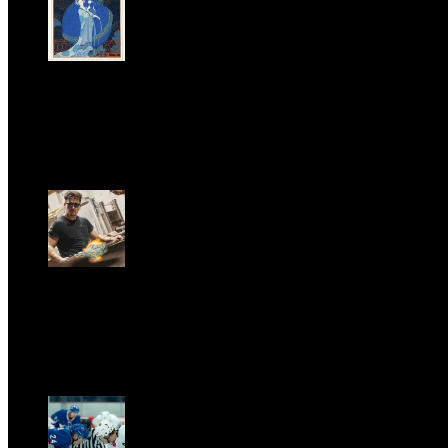
LA PRINCIPESSA E LA GUERRIERA. Ovvero, di chi
parliamo quando parliamo di Turandot?
Sun, June 28.
GARBO acquisisce Alex Signoretti, eccellenza
contemporanea del vetro di Murano
Sat, April 11.