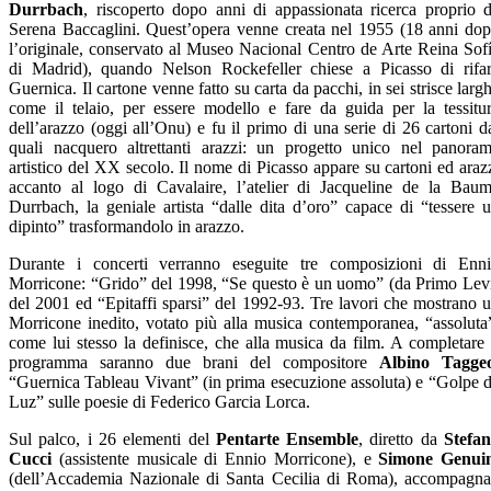
Durrbach
, riscoperto dopo anni di appassionata ricerca proprio 
Serena Baccaglini. Quest’opera venne creata nel 1955 (18 anni do
l’originale, conservato al Museo Nacional Centro de Arte Reina Sof
di Madrid), quando Nelson Rockefeller chiese a Picasso di rifa
Guernica. Il cartone venne fatto su carta da pacchi, in sei strisce larg
come il telaio, per essere modello e fare da guida per la tessitu
dell’arazzo (oggi all’Onu) e fu il primo di una serie di 26 cartoni d
quali nacquero altrettanti arazzi: un progetto unico nel panora
artistico del XX secolo. Il nome di Picasso appare su cartoni ed araz
accanto al logo di Cavalaire, l’atelier di Jacqueline de la Bau
Durrbach, la geniale artista “dalle dita d’oro” capace di “tessere 
dipinto” trasformandolo in arazzo.
Durante i concerti verranno eseguite tre composizioni di Enn
Morricone: “Grido” del 1998, “Se questo è un uomo” (da Primo Lev
del 2001 ed “Epitaffi sparsi” del 1992-93. Tre lavori che mostrano 
Morricone inedito, votato più alla musica contemporanea, “assoluta
come lui stesso la definisce, che alla musica da film. A completare 
programma saranno due brani del compositore
Albino Tagge
“Guernica Tableau Vivant” (in prima esecuzione assoluta) e “Golpe 
Luz” sulle poesie di Federico Garcia Lorca.
Sul palco, i 26 elementi del
Pentarte Ensemble
, diretto da
Stefa
Cucci
(assistente musicale di Ennio Morricone), e
Simone Genui
(dell’Accademia Nazionale di Santa Cecilia di Roma), accompagna