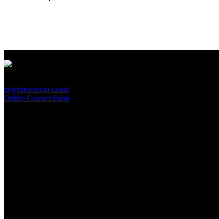
PressRoom
pr@pressroom.cloud
Online Contact Form
MAGAZINE
LA PRINCIPESSA E LA GUERRIERA. Ovvero, di chi
parliamo quando parliamo di Turandot?