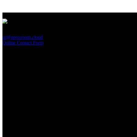
PressRoom
pr@pressroom.cloud
Online Contact Form
MAGAZINE
LA PRINCIPESSA E LA GUERRIERA. Ovvero, di chi
parliamo quando parliamo di Turandot?
Sun, June 28.