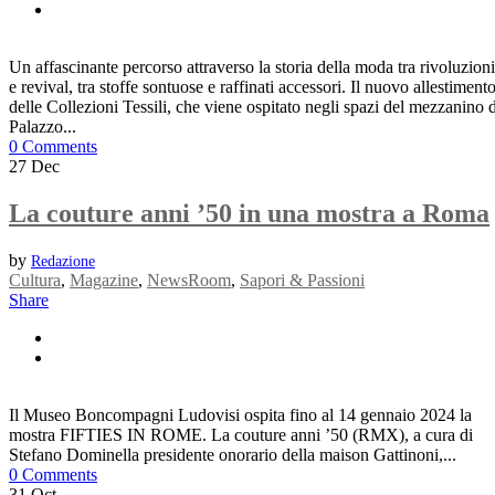
Un affascinante percorso attraverso la storia della moda tra rivoluzioni
e revival, tra stoffe sontuose e raffinati accessori. Il nuovo allestiment
delle Collezioni Tessili, che viene ospitato negli spazi del mezzanino d
Palazzo...
0 Comments
27
Dec
La couture anni ’50 in una mostra a Roma
by
Redazione
Cultura
,
Magazine
,
NewsRoom
,
Sapori & Passioni
Share
Il Museo Boncompagni Ludovisi ospita fino al 14 gennaio 2024 la
mostra FIFTIES IN ROME. La couture anni ’50 (RMX), a cura di
Stefano Dominella presidente onorario della maison Gattinoni,...
0 Comments
31
Oct