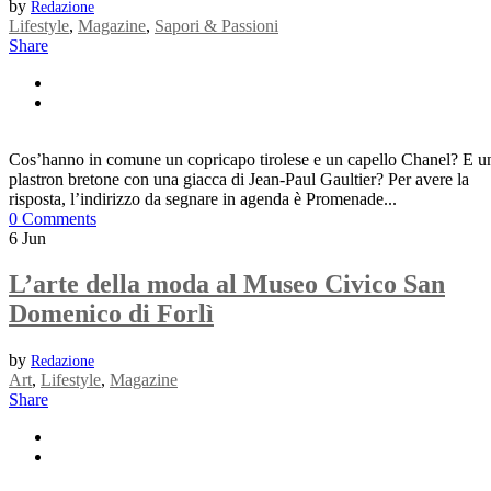
by
Redazione
Lifestyle
,
Magazine
,
Sapori & Passioni
Share
Cos’hanno in comune un copricapo tirolese e un capello Chanel? E u
plastron bretone con una giacca di Jean-Paul Gaultier? Per avere la
risposta, l’indirizzo da segnare in agenda è Promenade...
0 Comments
6
Jun
L’arte della moda al Museo Civico San
Domenico di Forlì
by
Redazione
Art
,
Lifestyle
,
Magazine
Share