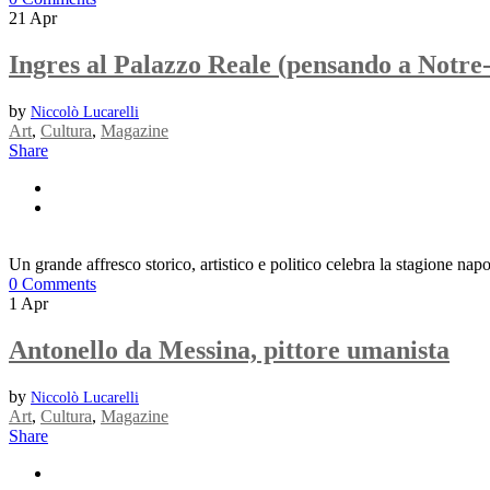
21
Apr
Ingres al Palazzo Reale (pensando a Notr
by
Niccolò Lucarelli
Art
,
Cultura
,
Magazine
Share
Un grande affresco storico, artistico e politico celebra la stagione napol
0 Comments
1
Apr
Antonello da Messina, pittore umanista
by
Niccolò Lucarelli
Art
,
Cultura
,
Magazine
Share