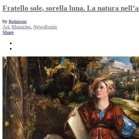
Fratello sole, sorella luna. La natura nell’a
by
Redazione
Art
,
Magazine
,
NewsRoom
Share