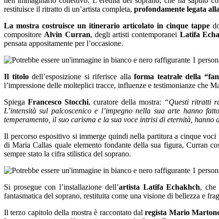
nell’immaginario collettivo. L’eredità del soprano, che ha saputo c
restituisce il ritratto di un’artista completa,
profondamente legata alla 
La mostra costruisce un itinerario articolato in cinque tappe
dov
compositore
Alvin Curran
, degli artisti contemporanei
Latifa Ech
pensata appositamente per l’occasione.
Il titolo
dell’esposizione si riferisce alla
forma teatrale della “fa
l’impressione delle molteplici tracce, influenze e testimonianze che Ma
Spiega
Francesco Stocchi
, curatore della mostra:
“Questi ritratti 
L’intensità sul palcoscenico e l’impegno nella sua arte hanno fatto
temperamento, il suo carisma e la sua voce intrisi di eternità, hanno d
Il percorso espositivo si immerge quindi nella partitura a cinque voci
di Maria Callas quale elemento fondante della sua figura, Curran costr
sempre stato la cifra stilistica del soprano.
Si prosegue con l’installazione dell’
artista
Latifa Echakhch
, che
fantasmatica del soprano, restituita come una visione di bellezza e frag
Il terzo capitolo della mostra è raccontato dal
regista
Mario Marton