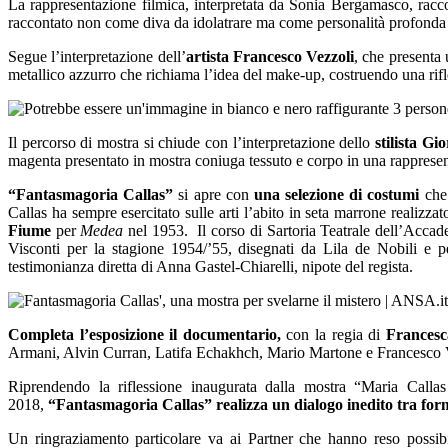
La rappresentazione filmica, interpretata da Sonia Bergamasco, raccon
raccontato non come diva da idolatrare ma come personalità profonda 
Segue l’interpretazione dell’
artista
Francesco Vezzoli
, che presenta 
metallico azzurro che richiama l’idea del make-up, costruendo una rifle
Il percorso di mostra si chiude con l’interpretazione dello
stilista G
magenta presentato in mostra coniuga tessuto e corpo in una rappresent
“Fantasmagoria Callas”
si apre con
una selezione di costumi
che 
Callas ha sempre esercitato sulle arti l’abito in seta marrone realizza
Fiume
per
Medea
nel 1953. Il corso di Sartoria Teatrale dell’Accad
Visconti per la stagione 1954/’55, disegnati da Lila de Nobili e per
testimonianza diretta di Anna Gastel-Chiarelli, nipote del regista.
Completa l’esposizione
il documentario,
con la regia di
Francesc
Armani, Alvin Curran, Latifa Echakhch, Mario Martone e Francesco 
Riprendendo la riflessione inaugurata dalla mostra “Maria Calla
2018,
“Fantasmagoria Callas” realizza un dialogo inedito tra forme
Un ringraziamento particolare va ai Partner che hanno reso possib