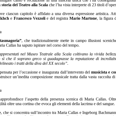
oniugare canto e recitazione in una miscela unica che l’ha consegnata
storia del Teatro alla Scala
che l’ha vista interprete di 23 titoli d’ope
e ciascun capitolo è affidato a una diversa espressione artistica. Attra
akhch
e
Francesco Vezzoli
e del registra
Mario Martone
, la figura
ntasmagoria”
, che tradizionalmente mette in campo illusioni sceniche p
ria Callas ha saputo ispirare nel corso del tempo.
rappresentati nel Museo Teatrale alla Scala coltivano la vivida bell
 sì che il soprano greco si guadagnasse la reputazione di incrollabil
elineato i tratti della diva del XX secolo”.
 pensata per l’occasione e inaugurata dall’intervento del
musicista e c
uisce un’inedita composizione musicale tratta dalla vasta raccolta di re
 approfondisce l’aspetto della presenza scenica di Maria Callas. Oltre
ilità oltre una cortina che evoca gli elementi della lacrima e del sangue.
e
, che si concentra sull’incontro tra Maria Callas e Ingeborg Bachman