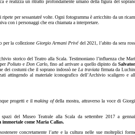
aca e realizza un ritratto profondamente umano della figura del sopran
 si ripete per sessantatré volte. Ogni fotogramma è arricchito da un rica
uiva con i personaggi che era chiamata a interpretare.
o per la collezione
Giorgio Armani Privé
del 2021, l’abito da sera ros
hivio storico del Teatro alla Scala. Testimoniano l’influenza che Mar
 per
Poliuto
e
Don Carlo
, fino ad arrivare a quello dipinto da
Salvato
ue dei costumi che il soprano indossò ne
La traviata
firmata da Luchi
ati attingendo al materiale iconografico dell’Archivio scaligero e al
nque progetti e il
making of
della mostra, attraverso la voce di Giorg
li spazi del Museo Teatrale alla Scala da settembre 2017 a genna
ona immortale come Maria Callas.
ostenere concretamente l’arte e la cultura nelle sue molteplici form