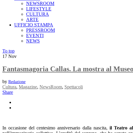
NEWSROOM
LIFESTYLE
CULTURA
ARTE
UFFICIO STAMPA
PRESSROOM
EVENTI
NEWS
To top
17
Nov
Fantasmagoria Callas. La mostra al Museo
by
Redazione
Cultura
,
Magazine
,
NewsRoom
,
Spettacoli
Share
In occasione del centesimo anniversario dalla nascita,
il Teatro 