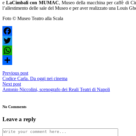
e
LaCimbali con MUMAC
, Museo della macchina per caffè di Cimb
l’allestimento delle sale del Museo e per aver realizzato una Louis Gh
Foto © Museo Teatro alla Scala
Facebook
Twitter
WhatsApp
Condividi
Previous post
Codice Carla. Da oggi nei cinema
Next post
Antonio Niccolini, scenografo dei Reali Teatri di Napoli
No Comments
Leave a reply