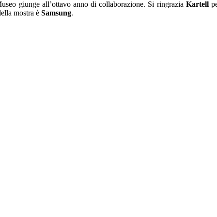
 Museo giunge all’ottavo anno di collaborazione. Si ringrazia
Kartell
pe
della mostra è
Samsung
.