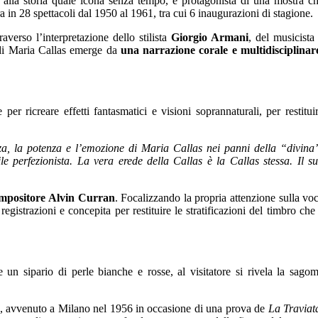
 alla storia quale icona senza tempo, è protagonista di una mostra c
ra in 28 spettacoli dal 1950 al 1961, tra cui 6 inaugurazioni di stagione.
verso l’interpretazione dello stilista
Giorgio Armani
, del musicista
 di Maria Callas emerge da
una narrazione corale e multidisciplinar
er ricreare effetti fantasmatici e visioni soprannaturali, per restitui
ezza, la potenza e l’emozione di Maria Callas nei panni della “divina
e perfezionista. La vera erede della Callas è la Callas stessa. Il s
ompositore
Alvin Curran
. Focalizzando la propria attenzione sulla vo
gistrazioni e concepita per restituire le stratificazioni del timbro che
 un sipario di perle bianche e rosse, al visitatore si rivela la sago
n, avvenuto a Milano nel 1956 in occasione di una prova de
La Traviat