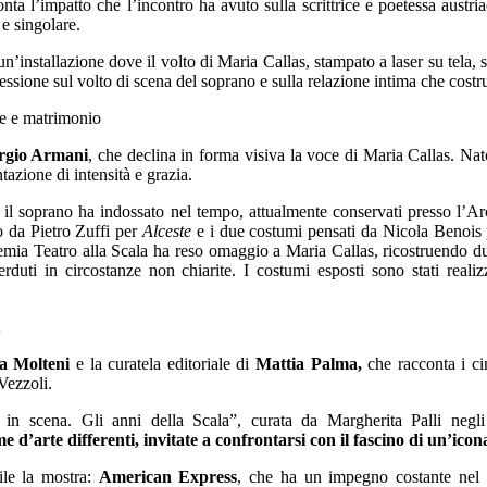
ta l’impatto che l’incontro ha avuto sulla scrittrice e poetessa austri
e singolare.
un’installazione dove il volto di Maria Callas, stampato a laser su tela,
ssione sul volto di scena del soprano e sulla relazione intima che costr
iorgio Armani
, che declina in forma visiva la voce di Maria Callas. Nat
azione di intensità e grazia.
il soprano ha indossato nel tempo, attualmente conservati presso l’Arc
to da Pietro Zuffi per
Alceste
e i due costumi pensati da Nicola Benois
emia Teatro alla Scala ha reso omaggio a Maria Callas, ricostruendo d
duti in circostanze non chiarite. I costumi esposti sono stati realizz
a Molteni
e la curatela editoriale di
Mattia Palma,
che racconta i ci
Vezzoli.
s in scena. Gli anni della Scala”, curata da Margherita Palli neg
 d’arte differenti, invitate a confrontarsi con il fascino di un’ic
ile la mostra:
American Express
, che ha un impegno costante nel s