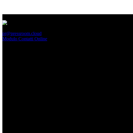
PressRoom
pr@pressroom.cloud
Modulo Contatti Online
MAGAZINE
LA PRINCIPESSA E LA GUERRIERA. Ovvero, di chi
parliamo quando parliamo di Turandot?
Dom, Giugno 28.