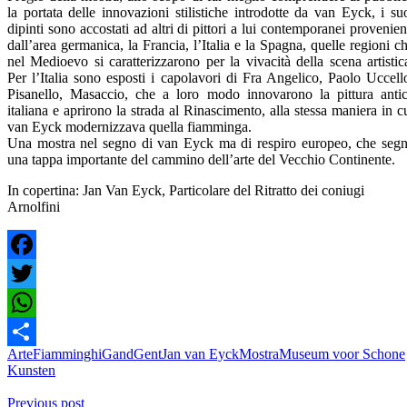
la portata delle innovazioni stilistiche introdotte da van Eyck, i su
dipinti sono accostati ad altri di pittori a lui contemporanei provenien
dall’area germanica, la Francia, l’Italia e la Spagna, quelle regioni c
nel Medioevo si caratterizzarono per la vivacità della scena artistic
Per l’Italia sono esposti i capolavori di Fra Angelico, Paolo Uccell
Pisanello, Masaccio, che a loro modo innovarono la pittura anti
italiana e aprirono la strada al Rinascimento, alla stessa maniera in c
van Eyck modernizzava quella fiamminga.
Una mostra nel segno di van Eyck ma di respiro europeo, che seg
una tappa importante del cammino dell’arte del Vecchio Continente.
In copertina: Jan Van Eyck, Particolare del Ritratto dei coniugi
Arnolfini
Facebook
Twitter
WhatsApp
Arte
Fiamminghi
Gand
Gent
Jan van Eyck
Mostra
Museum voor Schone
Condividi
Kunsten
Previous post