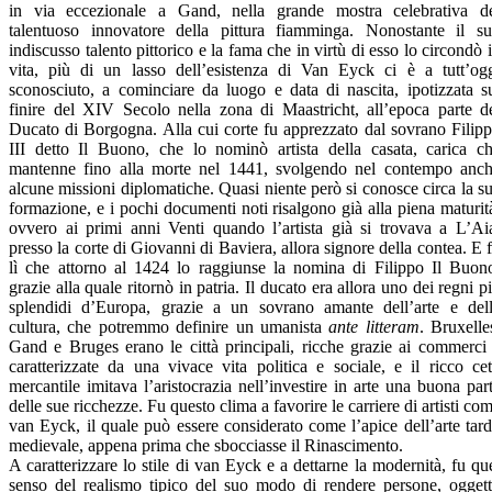
in via eccezionale a Gand, nella grande mostra celebrativa d
talentuoso innovatore della pittura fiamminga. Nonostante il s
indiscusso talento pittorico e la fama che in virtù di esso lo circondò 
vita, più di un lasso dell’esistenza di Van Eyck ci è a tutt’og
sconosciuto, a cominciare da luogo e data di nascita, ipotizzata s
finire del XIV Secolo nella zona di Maastricht, all’epoca parte d
Ducato di Borgogna. Alla cui corte fu apprezzato dal sovrano Filip
III detto Il Buono, che lo nominò artista della casata, carica c
mantenne fino alla morte nel 1441, svolgendo nel contempo anc
alcune missioni diplomatiche. Quasi niente però si conosce circa la s
formazione, e i pochi documenti noti risalgono già alla piena maturit
ovvero ai primi anni Venti quando l’artista già si trovava a L’Ai
presso la corte di Giovanni di Baviera, allora signore della contea. E 
lì che attorno al 1424 lo raggiunse la nomina di Filippo Il Buon
grazie alla quale ritornò in patria. Il ducato era allora uno dei regni p
splendidi d’Europa, grazie a un sovrano amante dell’arte e del
cultura, che potremmo definire un umanista
ante litteram
. Bruxelle
Gand e Bruges erano le città principali, ricche grazie ai commerci
caratterizzate da una vivace vita politica e sociale, e il ricco ce
mercantile imitava l’aristocrazia nell’investire in arte una buona par
delle sue ricchezze. Fu questo clima a favorire le carriere di artisti co
van Eyck, il quale può essere considerato come l’apice dell’arte tar
medievale, appena prima che sbocciasse il Rinascimento.
A caratterizzare lo stile di van Eyck e a dettarne la modernità, fu qu
senso del realismo tipico del suo modo di rendere persone, oggett