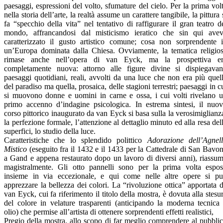
paesaggi, espressioni del volto, sfumature del cielo. Per la prima vol
nella storia dell’arte, la realtà assume un carattere tangibile, la pittura 
fa “specchio della vita” nel tentativo di raffigurare il gran teatro d
mondo, affrancandosi dal misticismo ieratico che sin qui ave
caratterizzato il gusto artistico comune; cosa non sorprendente 
un’Europa dominata dalla Chiesa. Ovviamente, la tematica religio
rimase anche nell’opera di van Eyck, ma la prospettiva e
completamente nuova: attorno alle figure divine si dispiegava
paesaggi quotidiani, reali, avvolti da una luce che non era più quel
del paradiso ma quella, prosaica, delle stagioni terrestri; paesaggi in c
si muovono donne e uomini in carne e ossa, i cui volti rivelano 
primo accenno d’indagine psicologica. In estrema sintesi, il nuo
corso pittorico inaugurato da van Eyck si basa sulla la verosimiglianz
la perfezione formale, l’attenzione al dettaglio minuto ed alla resa del
superfici, lo studio della luce.
Caratteristiche che lo splendido polittico
Adorazione dell’Agnel
Mistico
(eseguito fra il 1432 e il 1433 per la Cattedrale di San Bavo
a Gand e appena restaurato dopo un lavoro di diversi anni), riassu
magistralmente. Gli otto pannelli sono per la prima volta espos
insieme in via eccezionale, e qui come nelle altre opere si p
apprezzare la bellezza dei colori. La “rivoluzione ottica” apportata 
van Eyck, cui fa riferimento il titolo della mostra, è dovuta alla stesu
del colore in velature trasparenti (anticipando la moderna tecnica
olio) che permise all’artista di ottenere sorprendenti effetti realistici,
Pregio della mostra, allo scopo di far meglio comprendere al pubbli