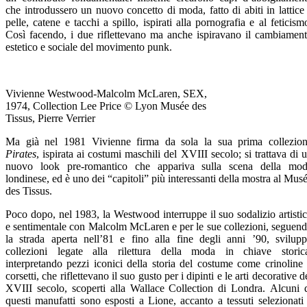
che introdussero un nuovo concetto di moda, fatto di abiti in lattice
pelle, catene e tacchi a spillo, ispirati alla pornografia e al feticism
Così facendo, i due riflettevano ma anche ispiravano il cambiamen
estetico e sociale del movimento punk.
Vivienne Westwood-Malcolm McLaren, SEX,
1974, Collection Lee Price © Lyon Musée des
Tissus, Pierre Verrier
Ma già nel 1981 Vivienne firma da sola la sua prima collezio
Pirates
, ispirata ai costumi maschili del XVIII secolo; si trattava di 
nuovo look pre-romantico che appariva sulla scena della mo
londinese, ed è uno dei “capitoli” più interessanti della mostra al Mus
des Tissus.
Poco dopo, nel 1983, la Westwood interruppe il suo sodalizio artisti
e sentimentale con Malcolm McLaren e per le sue collezioni, seguen
la strada aperta nell’81 e fino alla fine degli anni ’90, svilup
collezioni legate alla rilettura della moda in chiave storic
interpretando pezzi iconici della storia del costume come crinoline
corsetti, che riflettevano il suo gusto per i dipinti e le arti decorative d
XVIII secolo, scoperti alla Wallace Collection di Londra. Alcuni 
questi manufatti sono esposti a Lione, accanto a tessuti selezionati