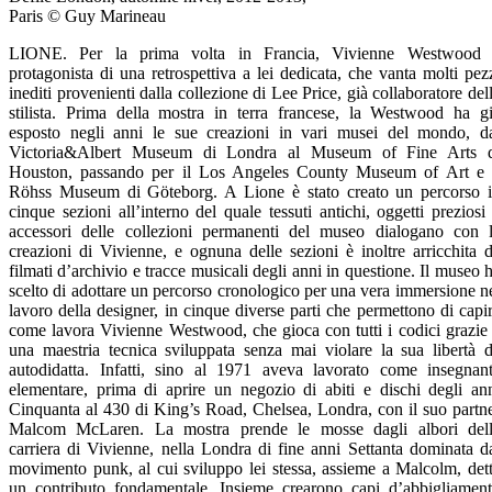
Paris © Guy Marineau
LIONE. Per la prima volta in Francia, Vivienne Westwood
protagonista di una retrospettiva a lei dedicata, che vanta molti pez
inediti provenienti dalla collezione di Lee Price, già collaboratore del
stilista. Prima della mostra in terra francese, la Westwood ha g
esposto negli anni le sue creazioni in vari musei del mondo, d
Victoria&Albert Museum di Londra al Museum of Fine Arts 
Houston, passando per il Los Angeles County Museum of Art e 
Röhss Museum di Göteborg. A Lione è stato creato un percorso 
cinque sezioni all’interno del quale tessuti antichi, oggetti preziosi
accessori delle collezioni permanenti del museo dialogano con 
creazioni di Vivienne, e ognuna delle sezioni è inoltre arricchita 
filmati d’archivio e tracce musicali degli anni in questione. Il museo 
scelto di adottare un percorso cronologico per una vera immersione n
lavoro della designer, in cinque diverse parti che permettono di capi
come lavora Vivienne Westwood, che gioca con tutti i codici grazie
una maestria tecnica sviluppata senza mai violare la sua libertà 
autodidatta. Infatti, sino al 1971 aveva lavorato come insegnan
elementare, prima di aprire un negozio di abiti e dischi degli an
Cinquanta al 430 di King’s Road, Chelsea, Londra, con il suo partn
Malcom McLaren. La mostra prende le mosse dagli albori del
carriera di Vivienne, nella Londra di fine anni Settanta dominata d
movimento punk, al cui sviluppo lei stessa, assieme a Malcolm, det
un contributo fondamentale. Insieme crearono capi d’abbigliamen