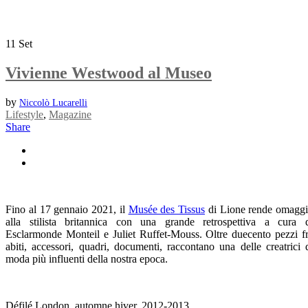
11
Set
Vivienne Westwood al Museo
by
Niccolò Lucarelli
Lifestyle
,
Magazine
Share
Fino al 17 gennaio 2021, il
Musée des Tissus
di Lione rende omagg
alla stilista britannica con una grande retrospettiva a cura 
Esclarmonde Monteil e Juliet Ruffet-Mouss. Oltre duecento pezzi f
abiti, accessori, quadri, documenti, raccontano una delle creatrici 
moda più influenti della nostra epoca.
Défilé London, automne hiver, 2012-2013,