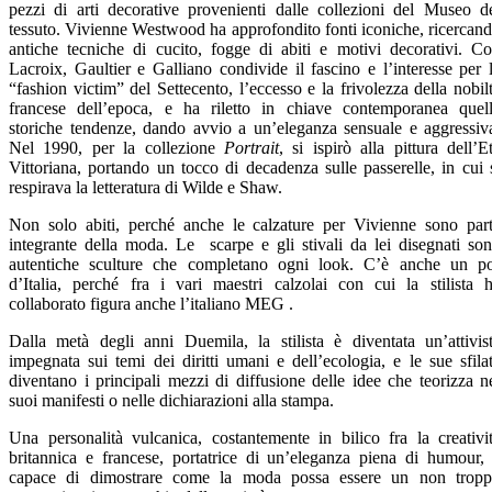
pezzi di arti decorative provenienti dalle collezioni del Museo d
tessuto. Vivienne Westwood ha approfondito fonti iconiche, ricercan
antiche tecniche di cucito, fogge di abiti e motivi decorativi. C
Lacroix, Gaultier e Galliano condivide il fascino e l’interesse per 
“fashion victim” del Settecento, l’eccesso e la frivolezza della nobil
francese dell’epoca, e ha riletto in chiave contemporanea quel
storiche tendenze, dando avvio a un’eleganza sensuale e aggressiv
Nel 1990, per la collezione
Portrait
, si ispirò alla pittura dell’E
Vittoriana, portando un tocco di decadenza sulle passerelle, in cui 
respirava la letteratura di Wilde e Shaw.
Non solo abiti, perché anche le calzature per Vivienne sono par
integrante della moda. Le scarpe e gli stivali da lei disegnati so
autentiche sculture che completano ogni look. C’è anche un p
d’Italia, perché fra i vari maestri calzolai con cui la stilista 
collaborato figura anche l’italiano MEG .
Dalla metà degli anni Duemila, la stilista è diventata un’attivis
impegnata sui temi dei diritti umani e dell’ecologia, e le sue sfila
diventano i principali mezzi di diffusione delle idee che teorizza n
suoi manifesti o nelle dichiarazioni alla stampa.
Una personalità vulcanica, costantemente in bilico fra la creativi
britannica e francese, portatrice di un’eleganza piena di humour,
capace di dimostrare come la moda possa essere un non trop