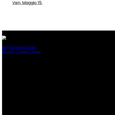
Ven, Maggio 15.
PressRoom
pr@pressroom.cloud
Modulo Contatti Online
MAGAZINE
LA PRINCIPESSA E LA GUERRIERA. Ovvero, di chi
parliamo quando parliamo di Turandot?