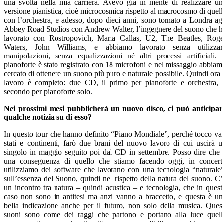
una svolta nella mia carriera. Avevo già in mente di realizzare u
versione pianistica, cioè microcosmica rispetto al macrocosmo di quel
con l’orchestra, e adesso, dopo dieci anni, sono tornato a Londra ag
Abbey Road Studios con Andrew Walter, l’ingegnere del suono che 
lavorato con Rostropovich, Maria Callas, U2, The Beatles, Rog
Waters, John Williams, e abbiamo lavorato senza utilizza
manipolazioni, senza equalizzazioni né altri processi artificiali. 
pianoforte è stato registrato con 18 microfoni e nel missaggio abbia
cercato di ottenere un suono più puro e naturale possibile. Quindi ora 
lavoro è completo: due CD, il primo per pianoforte e orchestra, 
secondo per pianoforte solo.
Nei prossimi mesi pubblicherà un nuovo disco, ci può anticipa
qualche notizia su di esso?
In questo tour che hanno definito “Piano Mondiale”, perché tocco va
stati e continenti, farò due brani del nuovo lavoro di cui uscirà 
singolo in maggio seguito poi dal CD in settembre. Posso dire che
una conseguenza di quello che stiamo facendo oggi, in concer
utilizziamo dei software che lavorano con una tecnologia “naturale
sull’essenza del Suono, quindi nel rispetto della natura del suono. C
un incontro tra natura – quindi acustica – e tecnologia, che in ques
caso non sono in antitesi ma anzi vanno a braccetto, e questa è u
bella indicazione anche per il futuro, non solo della musica. Ques
suoni sono come dei raggi che partono e portano alla luce quel