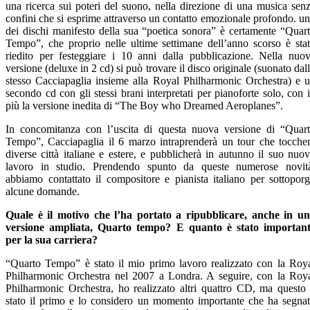
una ricerca sui poteri del suono, nella direzione di una musica sen
confini che si esprime attraverso un contatto emozionale profondo. u
dei dischi manifesto della sua “poetica sonora” è certamente “Quar
Tempo”, che proprio nelle ultime settimane dell’anno scorso è sta
riedito per festeggiare i 10 anni dalla pubblicazione. Nella nuo
versione (deluxe in 2 cd) si può trovare il disco originale (suonato dal
stesso Cacciapaglia insieme alla Royal Philharmonic Orchestra) e 
secondo cd con gli stessi brani interpretati per pianoforte solo, con 
più la versione inedita di “The Boy who Dreamed Aeroplanes”.
In concomitanza con l’uscita di questa nuova versione di “Quar
Tempo”, Cacciapaglia il 6 marzo intraprenderà un tour che tocche
diverse città italiane e estere, e pubblicherà in autunno il suo nuo
lavoro in studio. Prendendo spunto da queste numerose novit
abbiamo contattato il compositore e pianista italiano per sottoporg
alcune domande.
Quale è il motivo che l’ha portato a ripubblicare, anche in u
versione ampliata, Quarto tempo? E quanto è stato importan
per la sua carriera?
“Quarto Tempo” è stato il mio primo lavoro realizzato con la Roy
Philharmonic Orchestra nel 2007 a Londra. A seguire, con la Roy
Philharmonic Orchestra, ho realizzato altri quattro CD, ma questo
stato il primo e lo considero un momento importante che ha segna