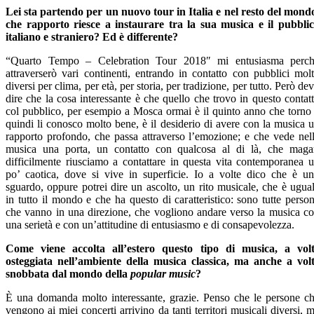
Lei sta partendo per un nuovo tour in Italia e nel resto del mond
che rapporto riesce a instaurare tra la sua musica e il pubbli
italiano e straniero? Ed è differente?
“Quarto Tempo – Celebration Tour 2018″ mi entusiasma perc
attraverserò vari continenti, entrando in contatto con pubblici mol
diversi per clima, per età, per storia, per tradizione, per tutto. Però de
dire che la cosa interessante è che quello che trovo in questo contat
col pubblico, per esempio a Mosca ormai è il quinto anno che torno
quindi li conosco molto bene, è il desiderio di avere con la musica 
rapporto profondo, che passa attraverso l’emozione; e che vede nel
musica una porta, un contatto con qualcosa al di là, che maga
difficilmente riusciamo a contattare in questa vita contemporanea 
po’ caotica, dove si vive in superficie. Io a volte dico che è u
sguardo, oppure potrei dire un ascolto, un rito musicale, che è ugua
in tutto il mondo e che ha questo di caratteristico: sono tutte perso
che vanno in una direzione, che vogliono andare verso la musica c
una serietà e con un’attitudine di entusiasmo e di consapevolezza.
Come viene accolta all’estero questo tipo di musica, a vol
osteggiata nell’ambiente della musica classica, ma anche a vol
snobbata dal mondo della
popular music
?
È una domanda molto interessante, grazie. Penso che le persone c
vengono ai miei concerti arrivino da tanti territori musicali diversi, 