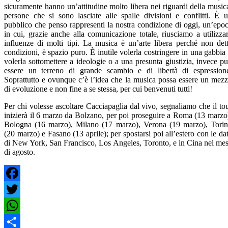
sicuramente hanno un’attitudine molto libera nei riguardi della music
persone che si sono lasciate alle spalle divisioni e conflitti. È 
pubblico che penso rappresenti la nostra condizione di oggi, un’epo
in cui, grazie anche alla comunicazione totale, riusciamo a utilizza
influenze di molti tipi. La musica è un’arte libera perché non det
condizioni, è spazio puro. È inutile volerla costringere in una gabbia
volerla sottomettere a ideologie o a una presunta giustizia, invece p
essere un terreno di grande scambio e di libertà di espression
Soprattutto e ovunque c’è l’idea che la musica possa essere un mez
di evoluzione e non fine a se stessa, per cui benvenuti tutti!
Per chi volesse ascoltare Cacciapaglia dal vivo, segnaliamo che il to
inizierà il 6 marzo da Bolzano, per poi proseguire a Roma (13 marzo
Bologna (16 marzo), Milano (17 marzo), Verona (19 marzo), Tori
(20 marzo) e Fasano (13 aprile); per spostarsi poi all’estero con le da
di New York, San Francisco, Los Angeles, Toronto, e in Cina nel me
di agosto.
Facebook
Twitter
WhatsApp