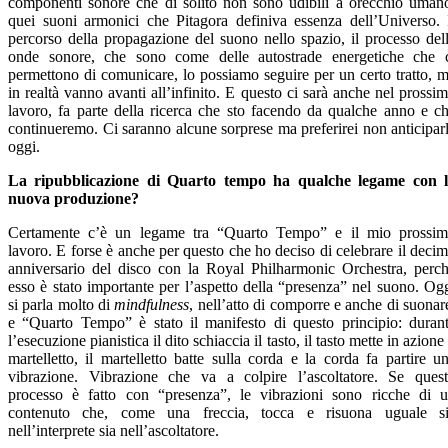
componenti sonore che di solito non sono udibili a orecchio uman
quei suoni armonici che Pitagora definiva essenza dell’Universo. 
percorso della propagazione del suono nello spazio, il processo del
onde sonore, che sono come delle autostrade energetiche che 
permettono di comunicare, lo possiamo seguire per un certo tratto, 
in realtà vanno avanti all’infinito. E questo ci sarà anche nel prossi
lavoro, fa parte della ricerca che sto facendo da qualche anno e c
continueremo. Ci saranno alcune sorprese ma preferirei non anticipar
oggi.
La ripubblicazione di Quarto tempo ha qualche legame con 
nuova produzione?
Certamente c’è un legame tra “Quarto Tempo” e il mio prossi
lavoro. E forse è anche per questo che ho deciso di celebrare il deci
anniversario del disco con la Royal Philharmonic Orchestra, perc
esso è stato importante per l’aspetto della “presenza” nel suono. Og
si parla molto di
mindfulness
, nell’atto di comporre e anche di suonar
e “Quarto Tempo” è stato il manifesto di questo principio: duran
l’esecuzione pianistica il dito schiaccia il tasto, il tasto mette in azione 
martelletto, il martelletto batte sulla corda e la corda fa partire u
vibrazione. Vibrazione che va a colpire l’ascoltatore. Se ques
processo è fatto con “presenza”, le vibrazioni sono ricche di 
contenuto che, come una freccia, tocca e risuona uguale s
nell’interprete sia nell’ascoltatore.