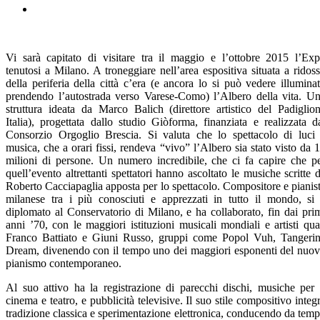
Vi sarà capitato di visitare tra il maggio e l’ottobre 2015 l’Ex
tenutosi a Milano. A troneggiare nell’area espositiva situata a ridos
della periferia della città c’era (e ancora lo si può vedere illumina
prendendo l’autostrada verso Varese-Como) l’Albero della vita. U
struttura ideata da Marco Balich (direttore artistico del Padiglio
Italia), progettata dallo studio Giòforma, finanziata e realizzata d
Consorzio Orgoglio Brescia. Si valuta che lo spettacolo di luci
musica, che a orari fissi, rendeva “vivo” l’Albero sia stato visto da 
milioni di persone. Un numero incredibile, che ci fa capire che p
quell’evento altrettanti spettatori hanno ascoltato le musiche scritte 
Roberto Cacciapaglia apposta per lo spettacolo. Compositore e pianis
milanese tra i più conosciuti e apprezzati in tutto il mondo, si
diplomato al Conservatorio di Milano, e ha collaborato, fin dai pri
anni ’70, con le maggiori istituzioni musicali mondiali e artisti qua
Franco Battiato e Giuni Russo, gruppi come Popol Vuh, Tangeri
Dream, divenendo con il tempo uno dei maggiori esponenti del nuo
pianismo contemporaneo.
Al suo attivo ha la registrazione di parecchi dischi, musiche per 
cinema e teatro, e pubblicità televisive. Il suo stile compositivo integ
tradizione classica e sperimentazione elettronica, conducendo da tem