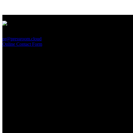
PressRoom
pr@pressroom.cloud
Online Contact Form
MAGAZINE
LA PRINCIPESSA E LA GUERRIERA. Ovvero, di chi
parliamo quando parliamo di Turandot?
Sun, June 28.